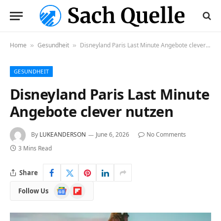
Home
Gesundheit
Disneyland Paris Last Minute Angebote clever nutzen
»
»
GESUNDHEIT
Disneyland Paris Last Minute
Angebote clever nutzen
By
LUKEANDERSON
June 6, 2026
No Comments
3 Mins Read
Share
Google
Flipboard
Follow Us
News