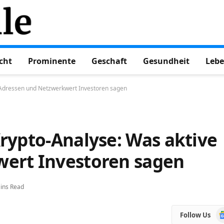
cht
Prominente
Geschaft
Gesundheit
Lebe
 Adressen und Netzwerkwert Investoren sagen
rypto-Analyse: Was aktive
ert Investoren sagen
ins Read
Go
Follow Us
N