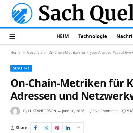
HEIM
Technologie
Nachri
Home
Geschaft
On-Chain-Metriken für Krypto-Analyse: Was aktive
»
»
GESCHAFT
On-Chain-Metriken für K
Adressen und Netzwerkw
By
LUKEANDERSON
June 10, 2026
No Comments
5 M
Share